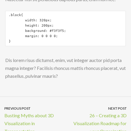
.block{

	width: 320px;

	height: 200px;

	background: #f3f3f5;

	margin: 0 0 0 0;

}
Dis lorem risus dictumst, enim, vut integer auctor pid porta
magna integer? Facilisis rhoncus mattis rhoncus placerat, vut
phasellus, pulvinar mauris?
PREVIOUS POST
NEXT POST
Busting Myths about 3D
26 – Creating a 3D
Visualization in
Visualization Roadmap for