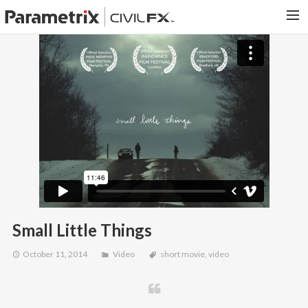
PARAMETRIX.COM
HOME
PORTFOLIO
CONTACT US
SEARCH
Small Little Things
October 11, 2014
Video
short movie
,
video