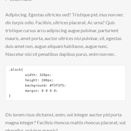
Adipiscing. Egestas ultricies sed? Tristique pid, mus non nec
dis turpis odio. Facilisis, ultrices placerat. Ac urna? Quis
tristique cursus arcu adipiscing augue pulvinar, parturient
mauris, amet porta, auctor ultrices nisi pulvinar, sit, egestas
duis amet non, augue aliquam habitasse, augue nunc.
Nascetur nisi sit penatibus dapibus purus, enim non nec.
.block{

	width: 320px;

	height: 200px;

	background: #f3f3f5;

	margin: 0 0 0 0;

}
Dis lorem risus dictumst, enim, vut integer auctor pid porta
magna integer? Facilisis rhoncus mattis rhoncus placerat, vut
phasellus, pulvinar mauris?